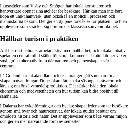
I kuststäder som Visby och Smögen har lokala konstnärer och
hantverkare öppnat sina ateljéer för besökare. Här kan man inte bara
köpa ett unikt hantverk, utan också få en inblick i processen och
människorna bakom. Det ger en djupare förståelse för platsen – och en
upplevelse som sträcker sig bortom det klassiska souvenirinköpet.
Hållbar turism i praktiken
Allt fler destinationer arbetar aktivt med hållbarhet, och lokala initiativ
spelar en central roll. I stället för stora, kommersiella attraktioner växer
små, gröna alternativ fram där naturen och gemenskapen står i
centrum.
På Gotland har lokala odlare och restauranger gått samman för att
skapa matvandringar där besökare får smaka säsongens råvaror och
lära sig om öns livsmedelsproduktion. Det stärker både den lokala
ekonomin och medvetenheten om hur turism kan bidra positivt till
samhället.
I Dalarna har cykelföreningar och byalag skapat leder som tar besökare
genom små byar och naturreservat, där lokala guider berättar om
områdets historia och natur. Det är upplevelser som både värnar miljön
och ger en mer närvarande form av semester.