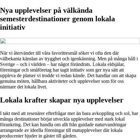
Nya upplevelser på välkända
semesterdestinationer genom lokala
initiativ
När vi återvänder till våra favoritresmål söker vi ofta den där
välbekanta känslan av trygghet och igenkänning. Men på många håll i
Sverige – och i världen – har något förändrats. Lokala eldsjälar,
föreningar och småföretag har tagit initiativ som ger nya sätt att
uppleva de platser vi trodde vi redan kände. Det handlar om att skapa
genuina möten, hållbara aktiviteter och upplevelser som för oss
närmare det lokala livet.
Lokala krafter skapar nya upplevelser
I takt med att resenärer efterfrågar mer än bara avkoppling och sol, har
många destinationer börjat utveckla upplevelser med stark lokal
förankring. Det kan handla om allt från guidade naturvandringar
arrangerade av ideella föreningar till matupplevelser där lokala
producenter bjuder in gäster till gården.