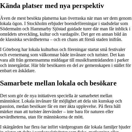
Kända platser med nya perspektiv
Även de mest besökta platserna kan överraska när man ser dem genom
lokala ögon. I Stockholm erbjuder boendeföreningar i stadsdelar som
Södermalm och Hammarby Sjöstad guidade turer där man får inblick i
områdets utveckling, kultur och vardagsliv. Det ger en annan bild än
de klassiska sevärdheterna – och en chans att förstå staden inifrån.
I Göteborg har lokala kulturhus och föreningar startat små festivaler
och evenemang som välkomnar både invånare och turister. Det kan
vara allt från gemensamma middagar till musikframträdanden i parker
och innergårdar. Här blir besökaren en del av gemenskapen i stället för
enbart en åskådare.
Samarbete mellan lokala och besökare
Det som gör de nya initiativen speciella är samarbetet mellan
människor. Lokala invånare får möjlighet att dela sin kunskap och
passion, medan besökare får en mer äkta upplevelse. På flera håll
märker man att turister återvänder – inte bara för naturen eller
sevärdheterna, utan för människorna de mött.
I skärgården har flera öar infört värdprogram där lokala familjer bjuder