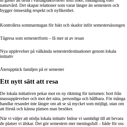
in gäster att delta i vardagsaktiviteter som fiske, matlagning eller
naturvård. Det skapar relationer som varar längre än semestern och
bygger ömsesidig respekt och nyfikenhet.
Kontrollera sommarstugan för fukt och skador inför semestersäsongen
Tågresa som semesterform – få mer ut av resan
Nya upplevelser på välkända semesterdestinationer genom lokala
initiativ
Återupptäck familjen på er semester
Ett nytt sätt att resa
De lokala initiativen pekar mot en ny riktning för turismen: bort från
massupplevelser och mot det nära, personliga och hållbara. För många
handlar resandet inte längre om att se så mycket som möjligt, utan om
att förstå och känna platsen man besöker.
När vi väljer att stödja lokala initiativ bidrar vi samtidigt till att bevara
de platser vi älskar. Det gör semestern mer meningsfull – både för oss