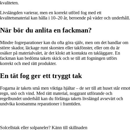
kvaliteten.
Livslängden varierar, men en korrekt utförd fog med ett
kvalitetsmaterial kan hålla i 10–20 år, beroende på väder och underhåll.
När bör du anlita en fackman?
Mindre fogreparationer kan du ofta göra själv, men om det handlar om
större skador, läckage runt skorsten eller takfönster, eller om du är
osäker på materialvalet, är det klokt att kontakta en takläggare. En
fackman kan bedöma takets skick och se till att fogningen utförs
korrekt och med rätt produkter.
En tät fog ger ett tryggt tak
Fogarna är takets små men viktiga hjältar – de ser till att huset står emot
regn, snö och vind. Med rätt material, noggrant utförande och
regelbundet underhåll kan du förlänga takets livslängd avsevärt och
undvika kostsamma reparationer i framtiden.
Solcellstak eller solpaneler? Känn till skillnaden