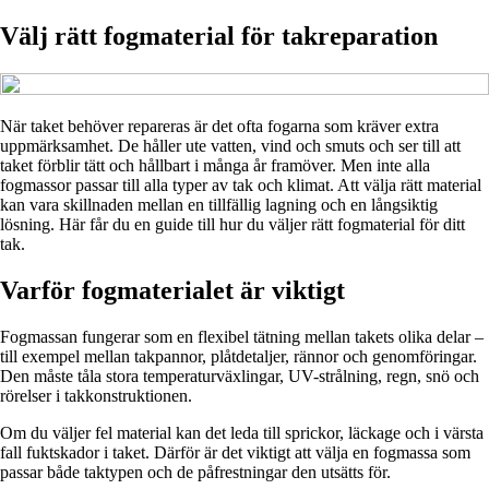
Välj rätt fogmaterial för takreparation
När taket behöver repareras är det ofta fogarna som kräver extra
uppmärksamhet. De håller ute vatten, vind och smuts och ser till att
taket förblir tätt och hållbart i många år framöver. Men inte alla
fogmassor passar till alla typer av tak och klimat. Att välja rätt material
kan vara skillnaden mellan en tillfällig lagning och en långsiktig
lösning. Här får du en guide till hur du väljer rätt fogmaterial för ditt
tak.
Varför fogmaterialet är viktigt
Fogmassan fungerar som en flexibel tätning mellan takets olika delar –
till exempel mellan takpannor, plåtdetaljer, rännor och genomföringar.
Den måste tåla stora temperaturväxlingar, UV-strålning, regn, snö och
rörelser i takkonstruktionen.
Om du väljer fel material kan det leda till sprickor, läckage och i värsta
fall fuktskador i taket. Därför är det viktigt att välja en fogmassa som
passar både taktypen och de påfrestningar den utsätts för.