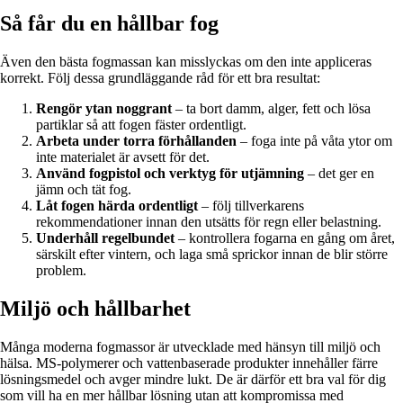
Så får du en hållbar fog
Även den bästa fogmassan kan misslyckas om den inte appliceras
korrekt. Följ dessa grundläggande råd för ett bra resultat:
Rengör ytan noggrant
– ta bort damm, alger, fett och lösa
partiklar så att fogen fäster ordentligt.
Arbeta under torra förhållanden
– foga inte på våta ytor om
inte materialet är avsett för det.
Använd fogpistol och verktyg för utjämning
– det ger en
jämn och tät fog.
Låt fogen härda ordentligt
– följ tillverkarens
rekommendationer innan den utsätts för regn eller belastning.
Underhåll regelbundet
– kontrollera fogarna en gång om året,
särskilt efter vintern, och laga små sprickor innan de blir större
problem.
Miljö och hållbarhet
Många moderna fogmassor är utvecklade med hänsyn till miljö och
hälsa. MS-polymerer och vattenbaserade produkter innehåller färre
lösningsmedel och avger mindre lukt. De är därför ett bra val för dig
som vill ha en mer hållbar lösning utan att kompromissa med