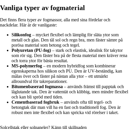
Vanliga typer av fogmaterial
Det finns flera typer av fogmassor, alla med sina fördelar och
nackdelar. Här är de vanligaste:
Silikonfog
– mycket flexibel och lämplig för släta ytor som
metall och glas. Den tål sol och regn bra, men fäster sämre på
porösa material som betong och tegel.
Polyuretan (PU-fog)
– stark och elastisk, idealisk för takytor
som rör sig. Den fäster bra på de flesta material men kräver rena
och torra ytor för bästa resultat.
MS-polymerfog
– en modern hybridfog som kombinerar
egenskaperna hos silikon och PU. Den är UV-beständig, kan
målas över och fäster på nästan alla ytor – ett utmärkt
allroundval för takreparationer.
Bitumenbaserad fogmassa
– används främst till papptak och
låglutande tak. Den är vattentät och klibbig, men mindre flexibel
och kan bli spröd med tiden.
Cementbaserad fogbruk
– används ofta till tegel- och
betongtak där man vill ha en fast och traditionell fog. Den är
robust men inte flexibel och kan spricka vid rörelser i taket.
Solcellstak eller solpaneler? Känn till skillnaden