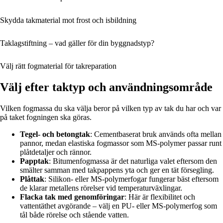
Skydda takmaterial mot frost och isbildning
Taklagstiftning – vad gäller för din byggnadstyp?
Välj rätt fogmaterial för takreparation
Välj efter taktyp och användningsområde
Vilken fogmassa du ska välja beror på vilken typ av tak du har och var
på taket fogningen ska göras.
Tegel- och betongtak
: Cementbaserat bruk används ofta mellan
pannor, medan elastiska fogmassor som MS-polymer passar runt
plåtdetaljer och rännor.
Papptak
: Bitumenfogmassa är det naturliga valet eftersom den
smälter samman med takpappens yta och ger en tät försegling.
Plåttak
: Silikon- eller MS-polymerfogar fungerar bäst eftersom
de klarar metallens rörelser vid temperaturväxlingar.
Flacka tak med genomföringar
: Här är flexibilitet och
vattentäthet avgörande – välj en PU- eller MS-polymerfog som
tål både rörelse och stående vatten.