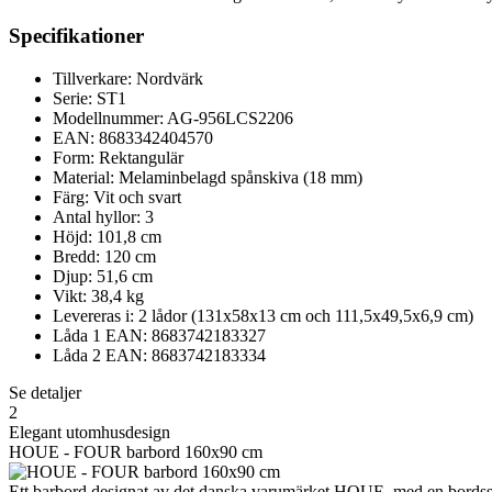
Specifikationer
Tillverkare: Nordvärk
Serie: ST1
Modellnummer: AG-956LCS2206
EAN: 8683342404570
Form: Rektangulär
Material: Melaminbelagd spånskiva (18 mm)
Färg: Vit och svart
Antal hyllor: 3
Höjd: 101,8 cm
Bredd: 120 cm
Djup: 51,6 cm
Vikt: 38,4 kg
Levereras i: 2 lådor (131x58x13 cm och 111,5x49,5x6,9 cm)
Låda 1 EAN: 8683742183327
Låda 2 EAN: 8683742183334
Se detaljer
2
Elegant utomhusdesign
HOUE - FOUR barbord 160x90 cm
Ett barbord designat av det danska varumärket HOUE, med en bordss