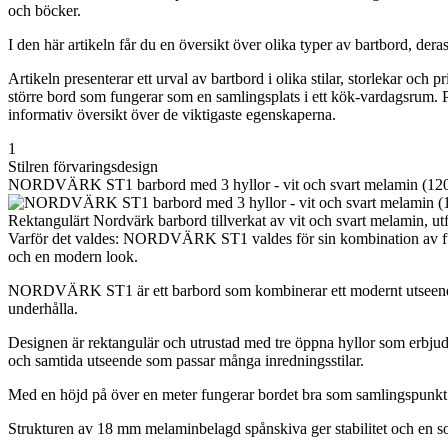
och böcker.
I den här artikeln får du en översikt över olika typer av bartbord, deras
Artikeln presenterar ett urval av bartbord i olika stilar, storlekar och
större bord som fungerar som en samlingsplats i ett kök-vardagsrum. Pr
informativ översikt över de viktigaste egenskaperna.
1
Stilren förvaringsdesign
NORDVÄRK ST1 barbord med 3 hyllor - vit och svart melamin (12
Rektangulärt Nordvärk barbord tillverkat av vit och svart melamin, ut
Varför det valdes: NORDVÄRK ST1 valdes för sin kombination av funktio
och en modern look.
NORDVÄRK ST1 är ett barbord som kombinerar ett modernt utseende med p
underhålla.
Designen är rektangulär och utrustad med tre öppna hyllor som erbjude
och samtida utseende som passar många inredningsstilar.
Med en höjd på över en meter fungerar bordet bra som samlingspunkt
Strukturen av 18 mm melaminbelagd spånskiva ger stabilitet och en sol