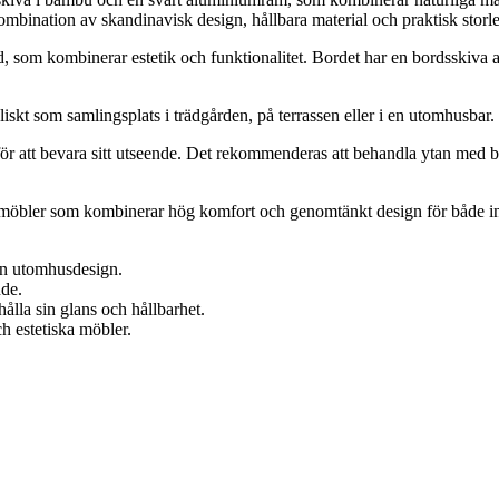
nation av skandinavisk design, hållbara material och praktisk storle
om kombinerar estetik och funktionalitet. Bordet har en bordsskiva a
skt som samlingsplats i trädgården, på terrassen eller i en utomhusbar.
att bevara sitt utseende. Det rekommenderas att behandla ytan med bamb
 möbler som kombinerar hög komfort och genomtänkt design för både 
n utomhusdesign.
nde.
ålla sin glans och hållbarhet.
 estetiska möbler.