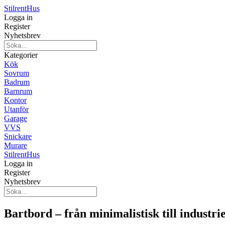
Stilrent
Hus
Logga in
Register
Nyhetsbrev
Kategorier
Kök
Sovrum
Badrum
Barnrum
Kontor
Utanför
Garage
VVS
Snickare
Murare
Stilrent
Hus
Logga in
Register
Nyhetsbrev
Bartbord – från minimalistisk till industriel