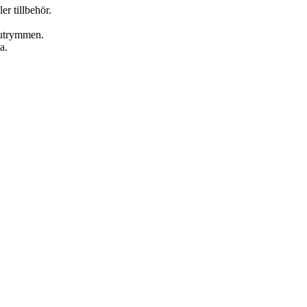
er tillbehör.
 utrymmen.
a.