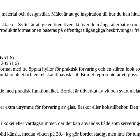
 material och designstilar. Målet är att ge inspiration till hur du kan hit
 prisklasser. Syftet är att ge en bred översikt över de många alternativ 
oduktinformationen baseras på offentligt tillgängliga beskrivningar från 
0x51,6)
format med tre öppna hyllor för praktisk förvaring och en stilren look
nalitet och enkel skandinavisk stil. Bordet representerar ett prisvärt
raktisk funktionalitet. Bordet är tillverkat av vit och svart melaminb
r extra utrymme för förvaring av glas, flaskor eller kökstillbehör. Den 
 i köket eller vardagsrummet, där det kan användas både som serverin
id känsla, medan vikten på 38,4 kg gör bordet stadigt men inte för tung