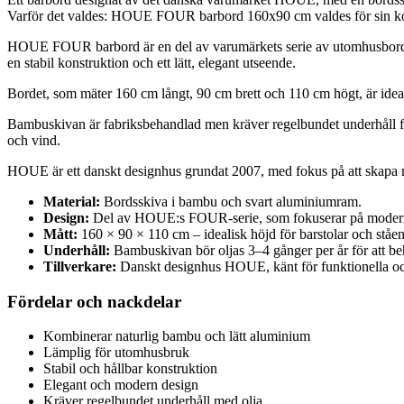
Varför det valdes: HOUE FOUR barbord 160x90 cm valdes för sin kombi
HOUE FOUR barbord är en del av varumärkets serie av utomhusbord, s
en stabil konstruktion och ett lätt, elegant utseende.
Bordet, som mäter 160 cm långt, 90 cm brett och 110 cm högt, är ideali
Bambuskivan är fabriksbehandlad men kräver regelbundet underhåll för 
och vind.
HOUE är ett danskt designhus grundat 2007, med fokus på att skapa
Material:
Bordsskiva i bambu och svart aluminiumram.
Design:
Del av HOUE:s FOUR-serie, som fokuserar på moder
Mått:
160 × 90 × 110 cm – idealisk höjd för barstolar och ståe
Underhåll:
Bambuskivan bör oljas 3–4 gånger per år för att beh
Tillverkare:
Danskt designhus HOUE, känt för funktionella och
Fördelar och nackdelar
Kombinerar naturlig bambu och lätt aluminium
Lämplig för utomhusbruk
Stabil och hållbar konstruktion
Elegant och modern design
Kräver regelbundet underhåll med olja