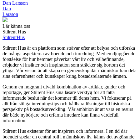
Dan Larsson
Dan
Larsson
Lär känna oss
Stilrent Hus
Stilrent
Hus
Stilrent Hus är en plattform som strävar efter att belysa och utforska
de många aspekterna av boende och inredning. Med en djupgående
förståelse för hur hemmet påverkar vårt liv och välbefinnande,
erbjuder vi insikter och inspiration som sträcker sig bortom det
ytliga. Vår vision är att skapa en gemenskap där människor kan dela
sina erfarenheter och kunskaper kring bostadsrelaterade ämnen.
Genom en noggrant utvald kombination av artiklar, guider och
reportage, ger Stilrent Hus sina läsare verktyg för att fatta
informerade beslut när det kommer till deras hem. Vi fokuserar på
allt från stiliga inredningstips och hållbara lösningar till historiska
perspektiv på bostadsutveckling. Vår ambition är att vara en resurs
där både nybörjare och erfarna inredare kan finna värdefull
information.
Stilrent Hus existerar för att inspirera och informera. I en tid där
boendet spelar en central roll i människors liv, känns det avgörande