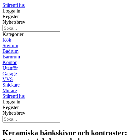
Stilrent
Hus
Logga in
Register
Nyhetsbrev
Kategorier
Kök
Sovrum
Badrum
Barnrum
Kontor
Utanför
Garage
VVS
Snickare
Murare
Stilrent
Hus
Logga in
Register
Nyhetsbrev
Keramiska bänkskivor och kontraster: