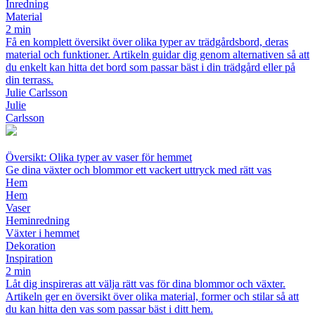
Inredning
Material
2 min
Få en komplett översikt över olika typer av trädgårdsbord, deras
material och funktioner. Artikeln guidar dig genom alternativen så att
du enkelt kan hitta det bord som passar bäst i din trädgård eller på
din terrass.
Julie Carlsson
Julie
Carlsson
Översikt: Olika typer av vaser för hemmet
Ge dina växter och blommor ett vackert uttryck med rätt vas
Hem
Hem
Vaser
Heminredning
Växter i hemmet
Dekoration
Inspiration
2 min
Låt dig inspireras att välja rätt vas för dina blommor och växter.
Artikeln ger en översikt över olika material, former och stilar så att
du kan hitta den vas som passar bäst i ditt hem.