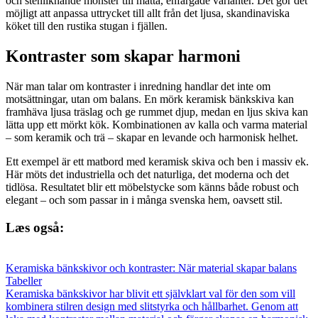
och stenliknande mönster till matta, enfärgade varianter. Det gör det
möjligt att anpassa uttrycket till allt från det ljusa, skandinaviska
köket till den rustika stugan i fjällen.
Kontraster som skapar harmoni
När man talar om kontraster i inredning handlar det inte om
motsättningar, utan om balans. En mörk keramisk bänkskiva kan
framhäva ljusa träslag och ge rummet djup, medan en ljus skiva kan
lätta upp ett mörkt kök. Kombinationen av kalla och varma material
– som keramik och trä – skapar en levande och harmonisk helhet.
Ett exempel är ett matbord med keramisk skiva och ben i massiv ek.
Här möts det industriella och det naturliga, det moderna och det
tidlösa. Resultatet blir ett möbelstycke som känns både robust och
elegant – och som passar in i många svenska hem, oavsett stil.
Læs også:
Keramiska bänkskivor och kontraster: När material skapar balans
Tabeller
Keramiska bänkskivor har blivit ett självklart val för den som vill
kombinera stilren design med slitstyrka och hållbarhet. Genom att