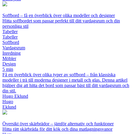
Soffbord – få en överblick över olika modeller och designer
Hitta soffbordet som passar perfekt till ditt vardagsrum och din
personliga stil
Tabeller
Tabeller
Soffbord
Vardagsrum
Inredning
Möbler
Design
5 min
Få en överblick över olika typer av soffbord – från klassiska
modeller i trä till moderna designer i metall och glas. Denna artikel
hjälper dig att hitta det bord som passar bäst till ditt vardagsrum och
din stil.
Hugo Eklund
Hugo
Eklund
Översikt över skärbrädor – jämför alternativ och funktioner
Hitta rätt skärbräda för ditt kök och dina matlagningsvanor