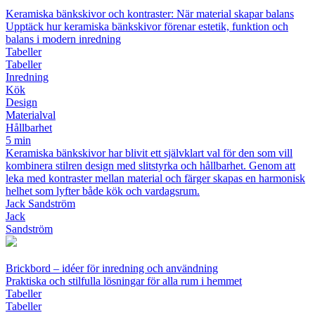
Keramiska bänkskivor och kontraster: När material skapar balans
Upptäck hur keramiska bänkskivor förenar estetik, funktion och
balans i modern inredning
Tabeller
Tabeller
Inredning
Kök
Design
Materialval
Hållbarhet
5 min
Keramiska bänkskivor har blivit ett självklart val för den som vill
kombinera stilren design med slitstyrka och hållbarhet. Genom att
leka med kontraster mellan material och färger skapas en harmonisk
helhet som lyfter både kök och vardagsrum.
Jack Sandström
Jack
Sandström
Brickbord – idéer för inredning och användning
Praktiska och stilfulla lösningar för alla rum i hemmet
Tabeller
Tabeller