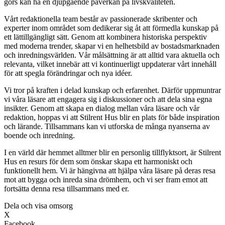
görs kan ha en djupgående påverkan på livskvaliteten.
Vårt redaktionella team består av passionerade skribenter och
experter inom området som dedikerar sig åt att förmedla kunskap på
ett lättillgängligt sätt. Genom att kombinera historiska perspektiv
med moderna trender, skapar vi en helhetsbild av bostadsmarknaden
och inredningsvärlden. Vår målsättning är att alltid vara aktuella och
relevanta, vilket innebär att vi kontinuerligt uppdaterar vårt innehåll
för att spegla förändringar och nya idéer.
Vi tror på kraften i delad kunskap och erfarenhet. Därför uppmuntrar
vi våra läsare att engagera sig i diskussioner och att dela sina egna
insikter. Genom att skapa en dialog mellan våra läsare och vår
redaktion, hoppas vi att Stilrent Hus blir en plats för både inspiration
och lärande. Tillsammans kan vi utforska de många nyanserna av
boende och inredning.
I en värld där hemmet alltmer blir en personlig tillflyktsort, är Stilrent
Hus en resurs för dem som önskar skapa ett harmoniskt och
funktionellt hem. Vi är hängivna att hjälpa våra läsare på deras resa
mot att bygga och inreda sina drömhem, och vi ser fram emot att
fortsätta denna resa tillsammans med er.
Dela och visa omsorg
X
Facebook