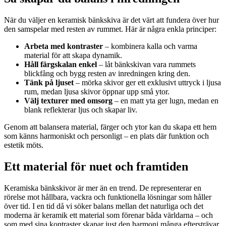
När du väljer en keramisk bänkskiva är det värt att fundera över hur
den samspelar med resten av rummet. Här är några enkla principer:
Arbeta med kontraster
– kombinera kalla och varma
material för att skapa dynamik.
Håll färgskalan enkel
– låt bänkskivan vara rummets
blickfång och bygg resten av inredningen kring den.
Tänk på ljuset
– mörka skivor ger ett exklusivt uttryck i ljusa
rum, medan ljusa skivor öppnar upp små ytor.
Välj texturer med omsorg
– en matt yta ger lugn, medan en
blank reflekterar ljus och skapar liv.
Genom att balansera material, färger och ytor kan du skapa ett hem
som känns harmoniskt och personligt – en plats där funktion och
estetik möts.
Ett material för nuet och framtiden
Keramiska bänkskivor är mer än en trend. De representerar en
rörelse mot hållbara, vackra och funktionella lösningar som håller
över tid. I en tid då vi söker balans mellan det naturliga och det
moderna är keramik ett material som förenar båda världarna – och
som med sina kontraster skapar just den harmoni många eftersträvar