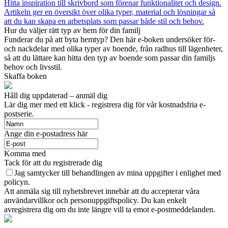
Hitta inspiration till skrivbord som förenar funktionalitet och design.
Artikeln ger en översikt över olika typer, material och lösningar så
att du kan skapa en arbetsplats som passar både stil och behov.
Hur du väljer rätt typ av hem för din familj
Funderar du på att byta hemtyp? Den här e-boken undersöker för-
och nackdelar med olika typer av boende, från radhus till lägenheter,
så att du lättare kan hitta den typ av boende som passar din familjs
behov och livsstil.
Skaffa boken
Håll dig uppdaterad – anmäl dig
Lär dig mer med ett klick - registrera dig för vår kostnadsfria e-
postserie.
Ange din e-postadress här
Komma med
Tack för att du registrerade dig
Jag samtycker till behandlingen av mina uppgifter i enlighet med
policyn.
Att anmäla sig till nyhetsbrevet innebär att du accepterar våra
användarvillkor och personuppgiftspolicy. Du kan enkelt
avregistrera dig om du inte längre vill ta emot e-postmeddelanden.