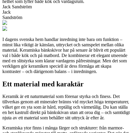
helhet som lyfter både kök och vardagsrum.
Jack Sandström
Jack
Sandström
I dagens svenska hem handlar inredning inte bara om funktion –
minst lika viktigt är känslan, uttrycket och samspelet mellan olika
material. Keramiska bänkskivor har på senare år blivit ett populärt
val i både kök och på matbord. De kombinerar ett elegant utseende
med en slitstyrka som klarar vardagens påfrestningar. Men det som
verkligen gör keramiken speciell är dess förmåga att skapa
kontraster – och därigenom balans – i inredningen.
Ett material med karaktär
Keramik är ett naturmaterial som förenar styrka och finess. Det
tillverkas genom att mineraler bränns vid mycket höga temperaturer,
vilket ger en yta som är hård, reptålig och värmetålig. Du kan ställa
en het kastrull direkt på bänkskivan utan att oroa dig – och samtidigt
njuta av ett material som behåller sitt uttryck år efter år.
Keramiska ytor finns i många färger och strukturer: från marmor-