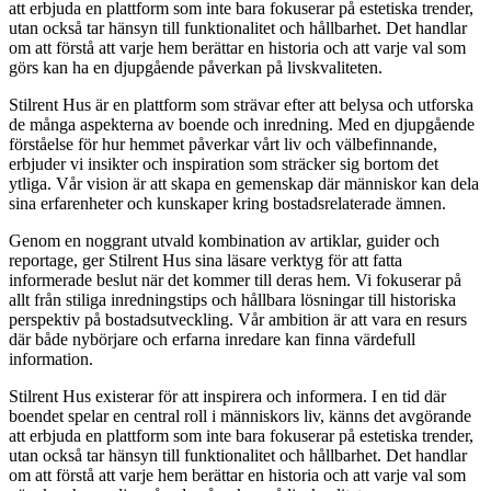
att erbjuda en plattform som inte bara fokuserar på estetiska trender,
utan också tar hänsyn till funktionalitet och hållbarhet. Det handlar
om att förstå att varje hem berättar en historia och att varje val som
görs kan ha en djupgående påverkan på livskvaliteten.
Stilrent Hus är en plattform som strävar efter att belysa och utforska
de många aspekterna av boende och inredning. Med en djupgående
förståelse för hur hemmet påverkar vårt liv och välbefinnande,
erbjuder vi insikter och inspiration som sträcker sig bortom det
ytliga. Vår vision är att skapa en gemenskap där människor kan dela
sina erfarenheter och kunskaper kring bostadsrelaterade ämnen.
Genom en noggrant utvald kombination av artiklar, guider och
reportage, ger Stilrent Hus sina läsare verktyg för att fatta
informerade beslut när det kommer till deras hem. Vi fokuserar på
allt från stiliga inredningstips och hållbara lösningar till historiska
perspektiv på bostadsutveckling. Vår ambition är att vara en resurs
där både nybörjare och erfarna inredare kan finna värdefull
information.
Stilrent Hus existerar för att inspirera och informera. I en tid där
boendet spelar en central roll i människors liv, känns det avgörande
att erbjuda en plattform som inte bara fokuserar på estetiska trender,
utan också tar hänsyn till funktionalitet och hållbarhet. Det handlar
om att förstå att varje hem berättar en historia och att varje val som