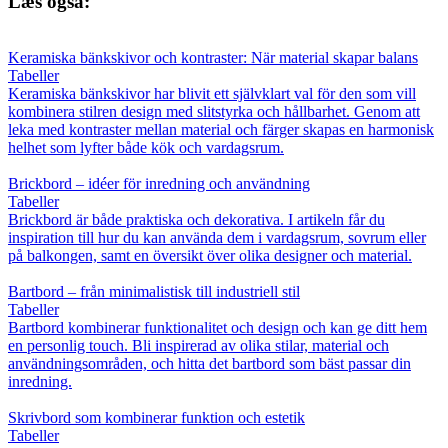
Læs også:
Keramiska bänkskivor och kontraster: När material skapar balans
Tabeller
Keramiska bänkskivor har blivit ett självklart val för den som vill
kombinera stilren design med slitstyrka och hållbarhet. Genom att
leka med kontraster mellan material och färger skapas en harmonisk
helhet som lyfter både kök och vardagsrum.
Brickbord – idéer för inredning och användning
Tabeller
Brickbord är både praktiska och dekorativa. I artikeln får du
inspiration till hur du kan använda dem i vardagsrum, sovrum eller
på balkongen, samt en översikt över olika designer och material.
Bartbord – från minimalistisk till industriell stil
Tabeller
Bartbord kombinerar funktionalitet och design och kan ge ditt hem
en personlig touch. Bli inspirerad av olika stilar, material och
användningsområden, och hitta det bartbord som bäst passar din
inredning.
Skrivbord som kombinerar funktion och estetik
Tabeller