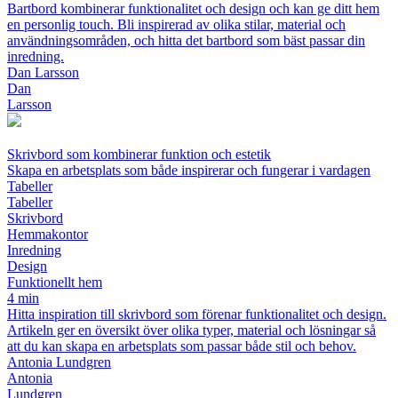
Bartbord kombinerar funktionalitet och design och kan ge ditt hem
en personlig touch. Bli inspirerad av olika stilar, material och
användningsområden, och hitta det bartbord som bäst passar din
inredning.
Dan Larsson
Dan
Larsson
Skrivbord som kombinerar funktion och estetik
Skapa en arbetsplats som både inspirerar och fungerar i vardagen
Tabeller
Tabeller
Skrivbord
Hemmakontor
Inredning
Design
Funktionellt hem
4 min
Hitta inspiration till skrivbord som förenar funktionalitet och design.
Artikeln ger en översikt över olika typer, material och lösningar så
att du kan skapa en arbetsplats som passar både stil och behov.
Antonia Lundgren
Antonia
Lundgren