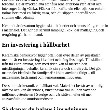
fördelar. De är mycket lätta att hålla rena eftersom ytan är tät och
inte suger åt sig vätska. Fläckar från kaffe, vin eller olja kan enkelt
torkas bort med en fuktig trasa, och du slipper underhåll som
slipning eller oljning.
Keramik är dessutom hygieniskt – bakterier och smuts tränger inte in
i materialet. Det gör det särskilt lämpligt i kök, där matlagning och
rengöring går hand i hand.
En investering i hållbarhet
Keramiska bänkskivor ligger ofta i den övre delen av prisskalan,
men de är en investering i kvalitet och lång livslängd. Till skillnad
från trä eller laminat, som med tiden kan få märken och
missfärgningar, behåller keramik sin yta och sitt uttryck. Det gör
materialet idealiskt för familjer där köket används flitigt – till
matlagning, läxläsning och gemensamma middagar.
Dessutom är keramik ett hållbart val. Materialet består av naturliga
råvaror och kan återvinnas, vilket passar väl in i den växande
miljömedvetenheten i Sverige och vår strävan efter ett mer
ansvarsfullt konsumtionsmönster.
Så skapar du balans i inredningen