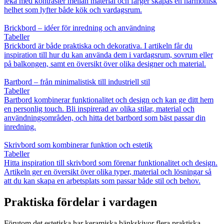
leka med kontraster mellan material och färger skapas en harmonisk
helhet som lyfter både kök och vardagsrum.
Brickbord – idéer för inredning och användning
Tabeller
Brickbord är både praktiska och dekorativa. I artikeln får du
inspiration till hur du kan använda dem i vardagsrum, sovrum eller
på balkongen, samt en översikt över olika designer och material.
Bartbord – från minimalistisk till industriell stil
Tabeller
Bartbord kombinerar funktionalitet och design och kan ge ditt hem
en personlig touch. Bli inspirerad av olika stilar, material och
användningsområden, och hitta det bartbord som bäst passar din
inredning.
Skrivbord som kombinerar funktion och estetik
Tabeller
Hitta inspiration till skrivbord som förenar funktionalitet och design.
Artikeln ger en översikt över olika typer, material och lösningar så
att du kan skapa en arbetsplats som passar både stil och behov.
Praktiska fördelar i vardagen
Förutom det estetiska har keramiska bänkskivor flera praktiska