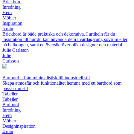
Brickbord
Inredning
Hem
Möbler
Inspiration
5 min
Brickbord är både praktiska och dekorativa. I artikeln får du
inspiration till hur du kan använda dem i vardagsrum, sovrum eller
på balkongen, samt en översikt över olika designer och material.
Julie Carlsson
Julie
Carlsson
Bartbord – från minimalistisk till industriell stil
Skapa atmosfär och funktionalitet hemma med ett bartbord som
passar din stil
Tabeller
Tabeller
Bartbord
Inredning
Hem
Möbler
Designinspiration
4 min