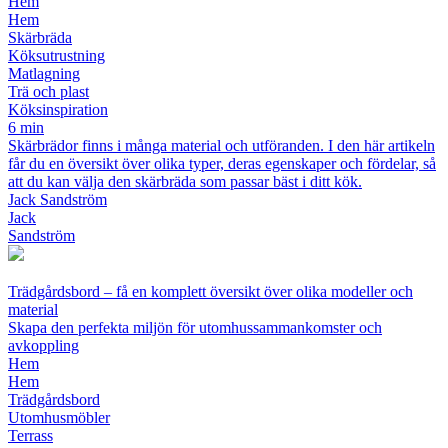
Hem
Hem
Skärbräda
Köksutrustning
Matlagning
Trä och plast
Köksinspiration
6 min
Skärbrädor finns i många material och utföranden. I den här artikeln
får du en översikt över olika typer, deras egenskaper och fördelar, så
att du kan välja den skärbräda som passar bäst i ditt kök.
Jack Sandström
Jack
Sandström
Trädgårdsbord – få en komplett översikt över olika modeller och
material
Skapa den perfekta miljön för utomhussammankomster och
avkoppling
Hem
Hem
Trädgårdsbord
Utomhusmöbler
Terrass